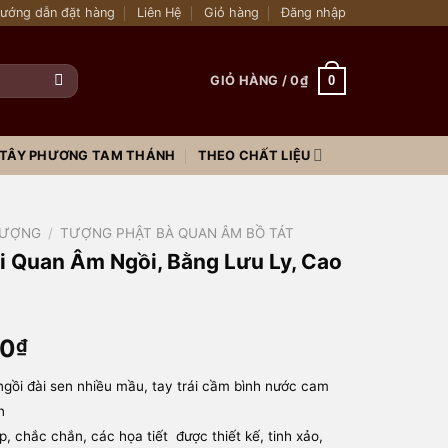
ướng dẫn đặt hàng
Liên Hệ
Giỏ hàng
Đăng nhập
0
GIỎ HÀNG /
0
₫
THEO CHẤT LIỆU
TÂY PHƯƠNG TAM THÁNH
ƯỢNG
/
TƯỢNG PHẬT BÀ QUAN ÂM BỒ TÁT
 Quan Âm Ngồi, Bằng Lưu Ly, Cao
00
₫
ồi đài sen nhiều mầu, tay trái cầm bình nước cam
n
, chắc chắn, các họa tiết được thiết kế, tinh xảo,