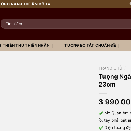
H
 ỨNG QUÁN THẾ ÂM BỒ TÁT...
Tìm
kiếm:
 THIÊN THỦ THIÊN NHÃN
TƯỢNG BỒ TÁT CHUẨN ĐỀ
TRANG CHỦ
/
T
Tượng Ngài
23cm
3.990.0
Mẹ Quan Âm ng
lồ, tay phải bắt ấ
Diện tượng đẹp