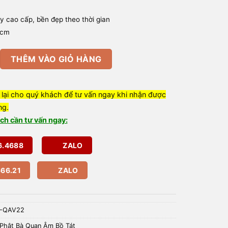
 ly cao cấp, bền đẹp theo thời gian
3cm
n Âm Ngồi, Bằng Lưu Ly, Cao 23cm số lượng
THÊM VÀO GIỎ HÀNG
 lại cho quý khách để tư vấn ngay khi nhận được
ng.
ch cần tư vấn ngay:
6.4688
ZALO
66.21
ZALO
L-QAV22
Phật Bà Quan Âm Bồ Tát