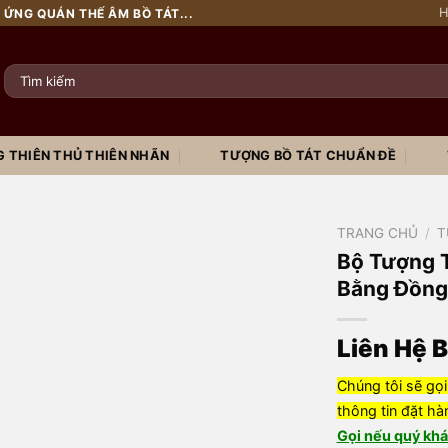
H
 ỨNG QUÁN THẾ ÂM BỒ TÁT...
Tìm
kiếm:
 THIÊN THỦ THIÊN NHÃN
TƯỢNG BỒ TÁT CHUẨN ĐỀ
TRANG CHỦ
/
T
Bộ Tượng 
Bằng Đồng
Liên Hệ 
Chúng tôi sẽ gọi
thông tin đặt hà
Gọi nếu quý khá