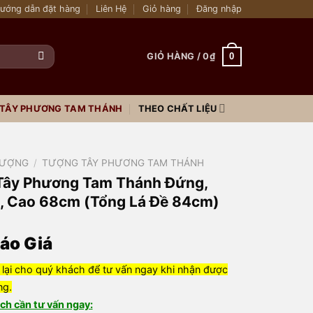
ướng dẫn đặt hàng
Liên Hệ
Giỏ hàng
Đăng nhập
0
GIỎ HÀNG /
0
₫
THEO CHẤT LIỆU
TÂY PHƯƠNG TAM THÁNH
ƯỢNG
/
TƯỢNG TÂY PHƯƠNG TAM THÁNH
Tây Phương Tam Thánh Đứng,
, Cao 68cm (Tổng Lá Đề 84cm)
Báo Giá
 lại cho quý khách để tư vấn ngay khi nhận được
ng.
ch cần tư vấn ngay: