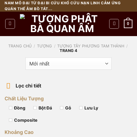
Chuyển
NAM MÔ ĐẠI TỪ ĐẠI BI CỨU KHỔ CỨU NẠN LINH CẢM ỨNG
QUÁN THẾ ÂM BỒ TÁT...
đến
nội
0
dung
TRANG CHỦ
/
TƯỢNG
/
TƯỢNG TÂY PHƯƠNG TAM THÁNH
/
TRANG 4
Lọc chi tiết
Chất Liệu Tượng
Đồng
Bột Đá
Gỗ
Lưu Ly
Composite
Khoảng Cao