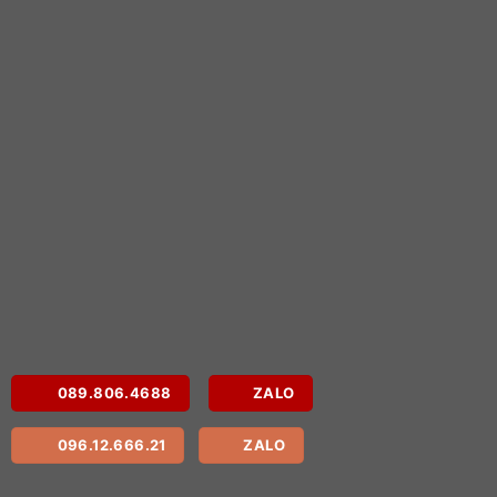
089.806.4688
ZALO
096.12.666.21
ZALO