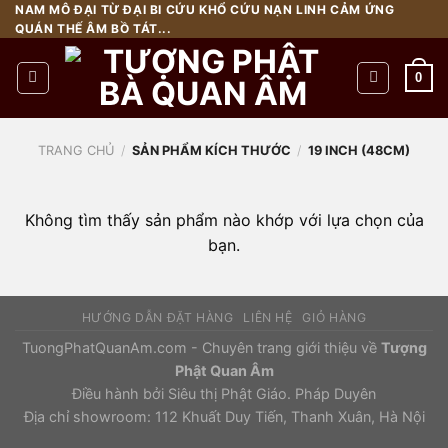
Chuyển
NAM MÔ ĐẠI TỪ ĐẠI BI CỨU KHỔ CỨU NẠN LINH CẢM ỨNG
QUÁN THẾ ÂM BỒ TÁT...
đến
nội
0
dung
TRANG CHỦ
/
SẢN PHẨM KÍCH THƯỚC
/
19 INCH (48CM)
Không tìm thấy sản phẩm nào khớp với lựa chọn của
bạn.
HƯỚNG DẪN ĐẶT HÀNG
LIÊN HỆ
GIỎ HÀNG
TuongPhatQuanAm.com - Chuyên trang giới thiệu về
Tượng
Phật Quan Âm
Điều hành bởi
Siêu thị Phật Giáo.
Pháp Duyên
Địa chỉ showroom: 112 Khuất Duy Tiến, Thanh Xuân, Hà Nội