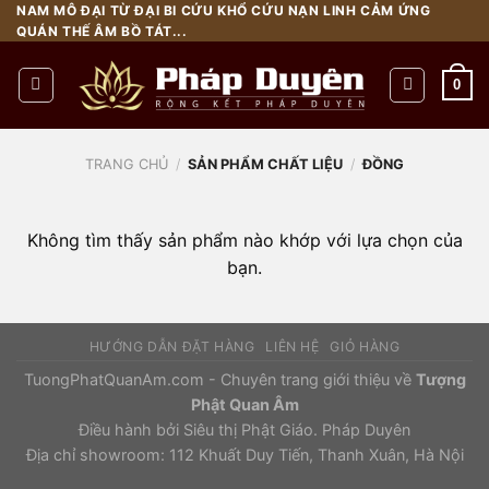
Chuyển
NAM MÔ ĐẠI TỪ ĐẠI BI CỨU KHỔ CỨU NẠN LINH CẢM ỨNG
QUÁN THẾ ÂM BỒ TÁT...
đến
nội
0
dung
TRANG CHỦ
/
SẢN PHẨM CHẤT LIỆU
/
ĐỒNG
Không tìm thấy sản phẩm nào khớp với lựa chọn của
bạn.
HƯỚNG DẪN ĐẶT HÀNG
LIÊN HỆ
GIỎ HÀNG
TuongPhatQuanAm.com - Chuyên trang giới thiệu về
Tượng
Phật Quan Âm
Điều hành bởi
Siêu thị Phật Giáo.
Pháp Duyên
Địa chỉ showroom: 112 Khuất Duy Tiến, Thanh Xuân, Hà Nội