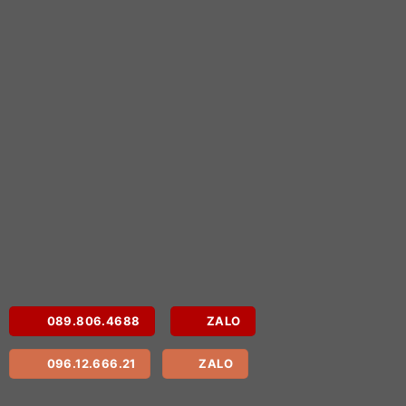
089.806.4688
ZALO
096.12.666.21
ZALO